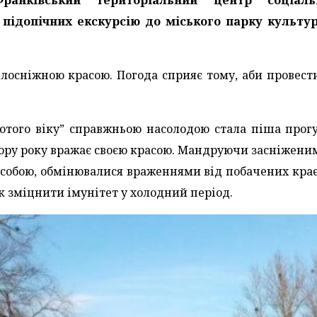
Франківський територіальний центр соціаль
 підопічних екскурсію до міського парку культу
ілосніжною красою. Погода сприяє тому, аби провест
отого віку” справжньою насолодою стала піша прог
пору року вражає своєю красою. Мандруючи засніжени
собою, обмінювалися враженнями від побачених крає
 зміцнити імунітет у холодний період.