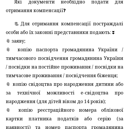
Які документи необхідно подати для
отримання компенсації❓️
📃Для отримання компенсації постраждалі
особи або їх законні представники подають:⏬️
📎 заяву;
📎 копію паспорта громадянина України /
тимчасового посвідчення громадянина України
/ посвідки на постійне проживання / посвідки на
тимчасове проживання / посвідчення біженця;
📎 копію свідоцтва про народження дитини або
за технічної можливості е-свідоцтва про
народження (для дітей віком до 14 років);
📎 копію реєстраційного номера облікової
картки платника податків або серію (за
наявності) та номер паспорта громадянина