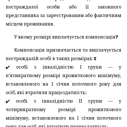
постраждалої особи або її законного
представника за зареєстрованим або фактичним
місцем проживання.
У якому розмірі виплачується компенсація❓️
Компенсація призначається та виплачується
постраждалій особі в таких розмірах:⏬️
✔️ особі з інвалідністю І групи — у
п’ятикратному розмірі прожиткового мінімуму,
встановленого на 1 січня поточного року для
осіб, які втратили працездатність;
✔️ особі з інвалідністю ІІ групи — у
чотирикратному розмірі прожиткового
мінімуму, встановленого на 1 січня поточного
року для осіб, які втратили працездатність;