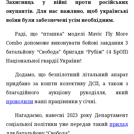
Захисниць у війні проти російських
окупантів. Для нас важливо, щоб українські
воїни були забезпечені усім необхідним.
Раді, що “пташка” моделі Маvic Fly More
Combo допоможе виконувати бойові завдання 3
батальйону “Свобода” бригади “Рубіж” (4 БрОП)
Національної гвардії України!
Додамо, що безпілотний літальний апарат
придбано за кошти колективу ДСП, а також з
благодійного аукціону рукоділля, який
проводили
наші працівники у січні.
Нагадаємо, навесні 2023 року Департамент
соціальної політики уже передав такий
прилад
для батальйону “Свобода”.