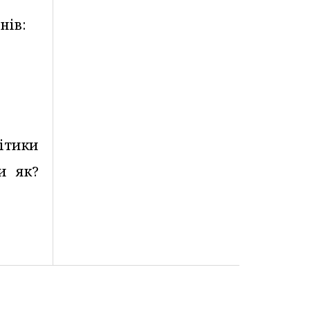
нів:
ітики
и як?