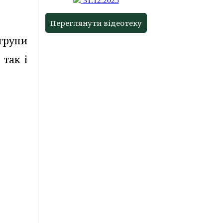
31.12.2025
Переглянути відеотеку
групи
 так і