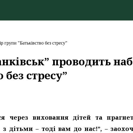
р групи "Батьківство без стресу"
анківськ” проводить наб
 без стресу”
ся через виховання дітей та прагне
 з дітьми – тоді вам до нас!”, – заохо