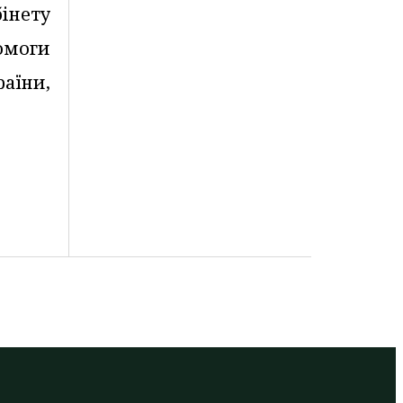
інету
помоги
аїни,