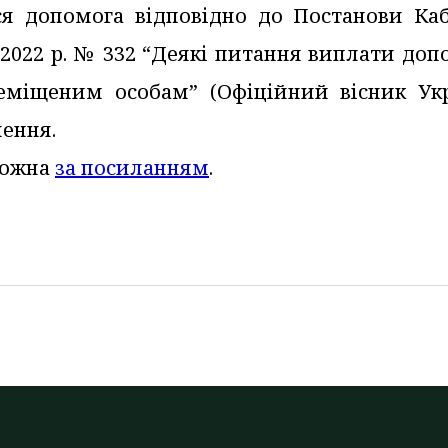
ся допомога відповідно до Постанови Каб
я 2022 р. № 332 “Деякі питання виплати до
еміщеним особам” (Офіційний вісник Укр
нення.
можна
за посиланням
.