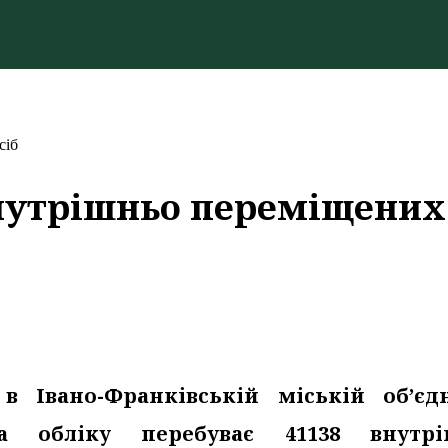
сіб
нутрішньо переміщених
в Івано-Франківській міській об’єд
а обліку перебуває 41138 внутрі