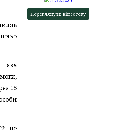
31.12.2025
Переглянути відеотеку
ийняв
ішньо
, яка
моги,
рез 15
особи
їй не