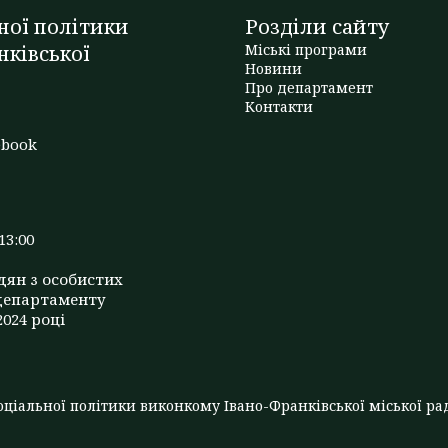
ної політики
Розділи сайту
нківської
Міські програми
Новини
Про департамент
t
Контакти
ebook
13:00
дян з особистих
департаменту
2024 році
ціальної політики виконкому Івано-Франківської міської рад