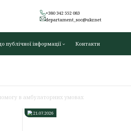
+380 342 552 083
departament_soc@ukr.net
до публічної інформації
Контакти
помогу в амбулаторних умовах
Солодкий
майстер-
21.07.2026
клас:
діти