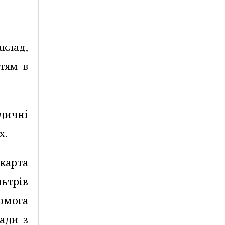
аклад,
ітям в
дичні
х.
 карта
льтрів
омога
ади з