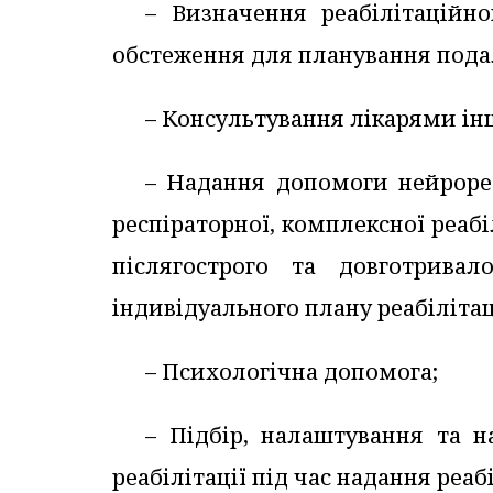
– Визначення реабілітаційно
обстеження для планування пода
– Консультування лікарями ін
– Надання допомоги нейрореаб
респіраторної, комплексної реабі
післягострого та довготривал
індивідуального плану реабілітац
– Психологічна допомога;
– Підбір, налаштування та 
реабілітації під час надання реа