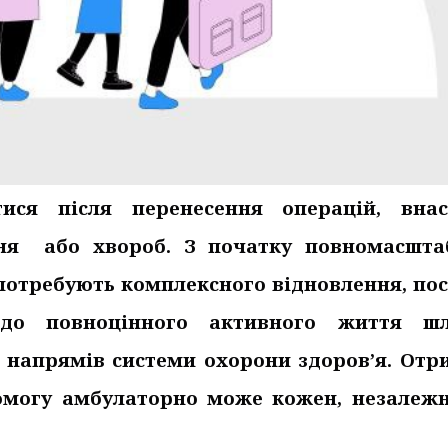
тися після перенесення операцій, внас
ння або хвороб. З початку повномасшта
 потребують комплексного відновлення, по
 до повноцінного активного життя ш
х напрямів системи охорони здоров’я. Отр
омогу амбулаторно може кожен, незалежн