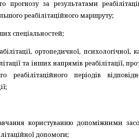
го прогнозу за результатами реабілітаці
льшого реабілітаційного маршруту;
ших спеціальностей;
ілітації, ортопедичної, психологічної, к
літації та інших напрямів реабілітації, пр
ого реабілітаційного періодів відповід
ії;
навчання користуванню допоміжними зас
білітаційної допомоги;