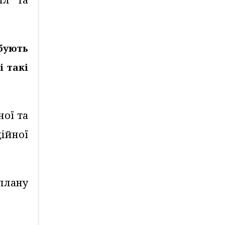
бують
і такі
ної та
ійної
 плану