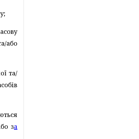
у;
асову
а/або
ої та/
асобів
ються
бо з
а