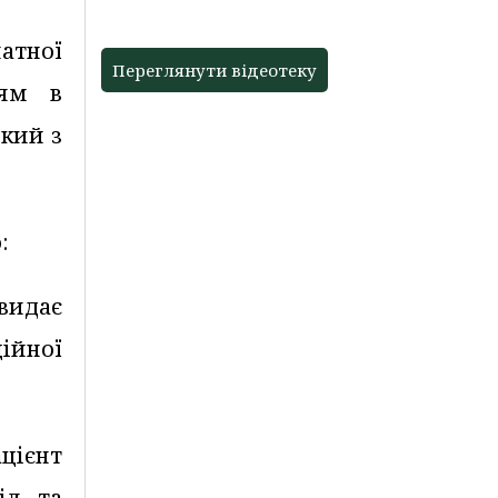
допомагати
атної
Переглянути відеотеку
тям в
кий з
:
видає
ійної
цієнт
іл та