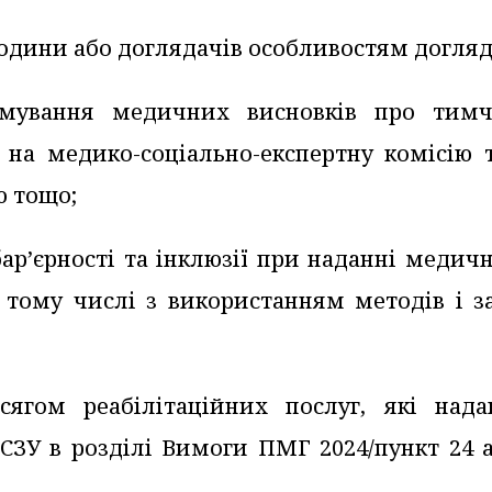
родини або доглядачів особливостям догляд
мування медичних висновків про тимч
 на медико-соціально-експертну комісію т
ю тощо;
р’єрності та інклюзії при наданні медичн
у тому числі з використанням методів і з
ягом реабілітаційних послуг, які нада
ЗУ в розділі Вимоги ПМГ 2024/пункт 24 а