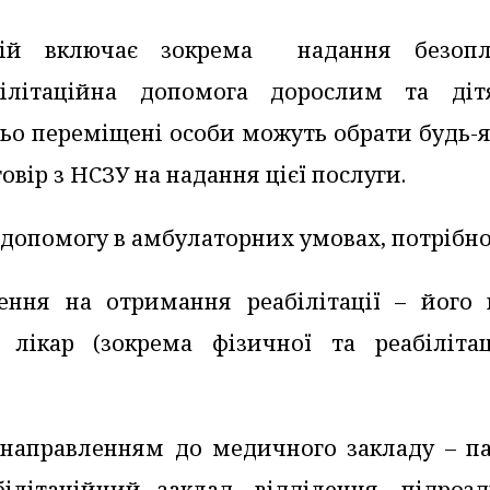
тій включає зокрема надання безопл
абілітаційна допомога дорослим та ді
ьо переміщені особи можуть обрати будь-я
овір з НСЗУ на надання цієї послуги.
допомогу в амбулаторних умовах, потрібно
ення на отримання реабілітації – його 
лікар (зокрема фізичної та реабілітац
 направленням до медичного закладу – па
літаційний заклад, відділення, підрозд