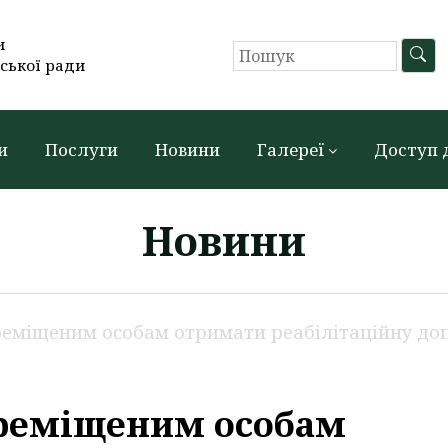
и
ської ради
и
Послуги
Новини
Галереї
Доступ 
Новини
реміщеним особам отримати реабілітаційну до
реміщеним особам