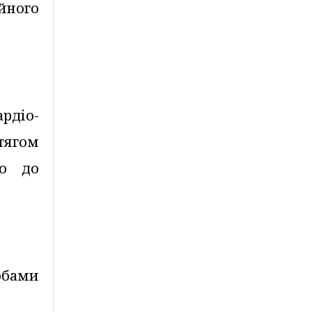
йного
ардіо-
отягом
но до
обами