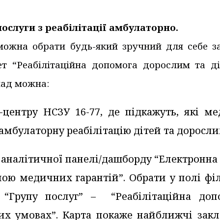
послуги з реабілітації амбулаторно.
 можна
обрати будь-який зручний для себе з
ет “Реабілітаційна допомога дорослим та д
лад можна:
-центру НСЗУ 16-77, де підкажуть, які ме
амбулаторну реабілітацію дітей та доросли
 аналітичної панелі/дашборду “Електронна
мою медичних гарантій”. Обрати у полі фі
“Групу послуг” – “Реабілітаційна доп
их умовах”. Карта покаже найближчі закл