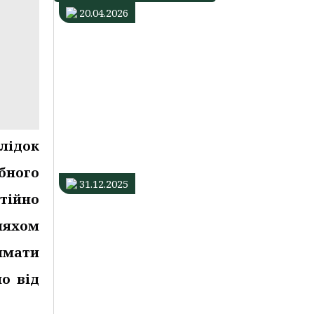
20.04.2026
Центр
життєстійкості
продовжує
працювати
в
Івано-
Франківській
лідок
ТГ
бного
31.12.2025
стійно
Будинок
ляхом
нічного
перебування
имати
продовжує
о від
працювати
і