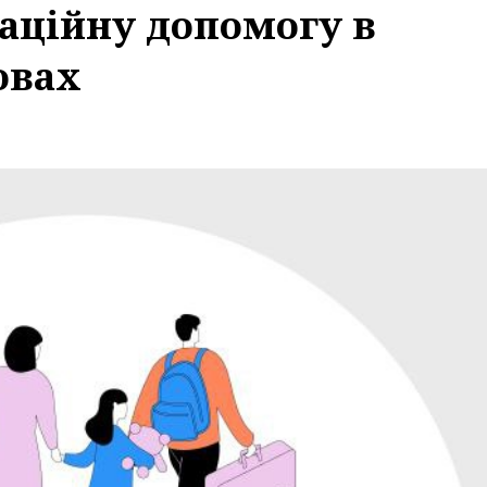
аційну допомогу в
овах