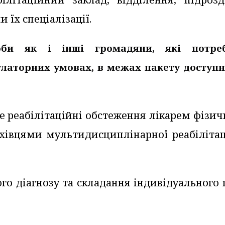
и їх спеціалізації.
оби як і інші громадяни, які потре
улаторних умовах, в межах пакету доступн
е реабілітаційні обстеження лікарем фізич
хівцями мультидисциплінарної реабілітац
ого діагнозу та складання індивідуального