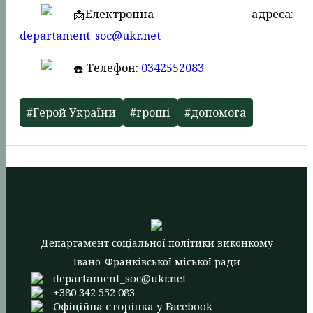
Електронна адреса:
departament_soc@ukr.net
Телефон:
0342552083
#Герой України
#гроші
#допомога
Департамент соціальної політики виконкому
Івано-Франківської міської ради
departament_soc@ukr.net
+380 342 552 083
Офіційна сторінка у Facebook