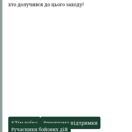
хто долучився до цього заходу!
#Дім воїна
#програма підтримки
#учасники бойових дій