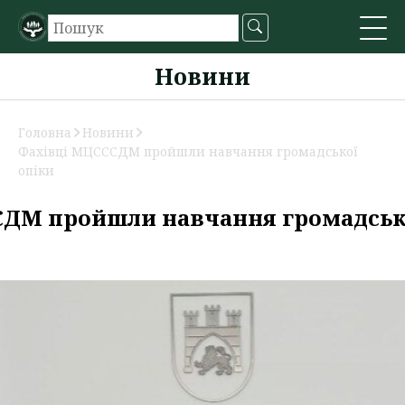
Новини
Головна
Новини
Фахівці МЦСССДМ пройшли навчання громадської
опіки
ДМ пройшли навчання громадськ