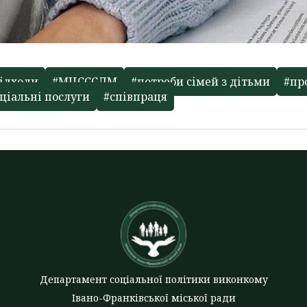
підходи
#МЦСССДМ
#потреби сімей з дітьми
#пр
ціальні послуги
#співпраця
Департамент соціальної політики виконкому
Івано-Франківської міської ради