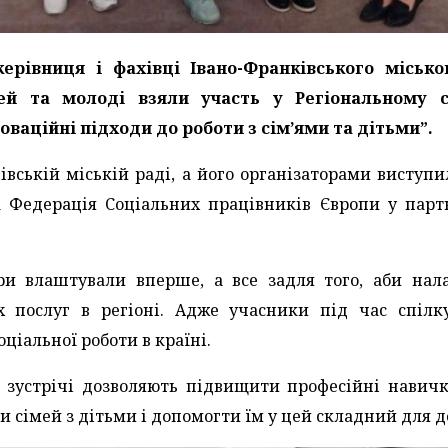
ерівниця і фахівці Івано-Франківського місько
тей та молоді взяли участь у Регіональному 
оваційні підходи до роботи з сім’ями та дітьми”.
вівській міській раді, а його організаторами виступ
а Федерація Соціальних працівників Європи у парт
ори влаштували вперше, а все задля того, аби на
х послуг в регіоні. Адже учасники під час спілк
іальної роботи в країні.
 зустрічі дозволяють підвищити професійні навичк
и сімей з дітьми і допомогти їм у цей складний для 