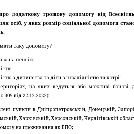
про додаткову грошову допомогу від Всесвітнь
для осіб, у яких розмір соціальної допомоги стан
ь.
мати таку допомогу?
ава на пенсію;
істю;
істю з дитинства та діти з інвалідністю та котрі:
риторіях, на яких ведуться або можливі бойові д
 309 від 22.12.2022):
лені пункти в Дніпропетровській, Донецькій, Запорі
мській, Харківській, Херсонській, Чернігівській облас
омогу на проживання як ВПО;