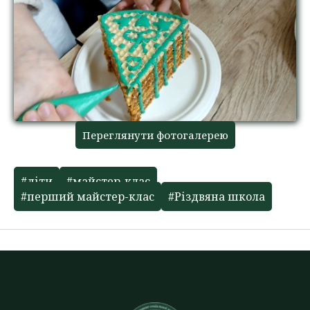
Переглянути фотогалерею
#діти
#майстер-клас
#перший майстер-клас
#Різдвяна школа