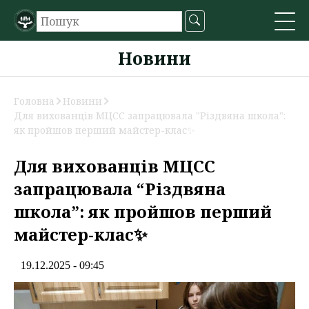
Новини
Головна
Новини
Для вихованців МЦСС запрацювала "Різдвяна школа":
як пройшов перший майстер-клас✨️
Для вихованців МЦСС
запрацювала “Різдвяна
школа”: як пройшов перший
майстер-клас✨️
19.12.2025 - 09:45