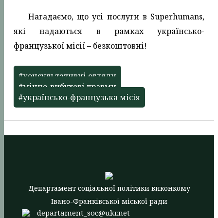
Нагадаємо, що усі послуги в Superhumans,
які надаються в рамках українсько-
французької місії – безкоштовні!
#консультативні огляди
#мінно-вибухові травми
#українсько-французька місія
Департамент соціальної політики виконкому
Івано-Франківської міської ради
departament_soc@ukr.net