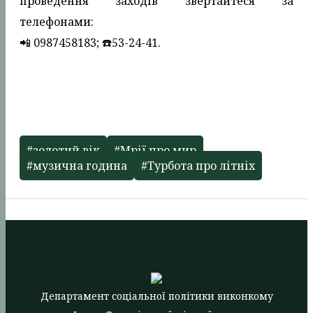
проведення заходів звертайтеся за
телефонами:
📲 0987458183; ☎️53-24-41.
#золотий вік
#Мрії про мир
#музична година
#Турбота про літніх
Департамент соціальної політики виконкому