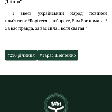
Дніпра”…
І ввесь український народ повинен
пам’ятати: “Борітеся – поборете, Вам Бог помагає!
За вас правда, за вас сила І воля святая!”
#210 річниця
#Тарас Шевченко