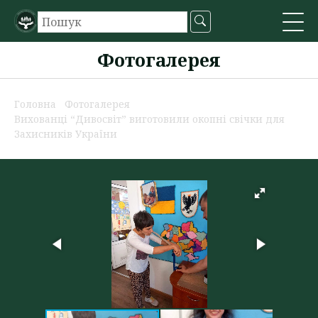
Фотогалерея
Головна
Фотогалерея
Вихованці “Дивосвіт” виготовили окопні свічки для
Захисників України