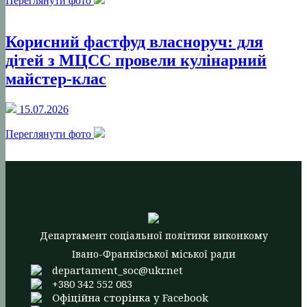
Переглянути фото
Корисний фастфуд власноруч: для
дітей з МЦСС провели кулінарний
майстер-клас
15.07.2026
Переглянути фото
Департамент соціальної політики виконкому
Івано-Франківської міської ради
departament_soc@ukr.net
+380 342 552 083
Офіційна сторінка у Facebook