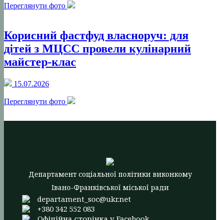
Переглянути фото
Корисний фастфуд власноруч: для
дітей з МЦСС провели кулінарний
майстер-клас
15.07.2026
Переглянути фото
Департамент соціальної політики виконкому
Івано-Франківської міської ради
departament_soc@ukr.net
+380 342 552 083
Офіційна сторінка у Facebook