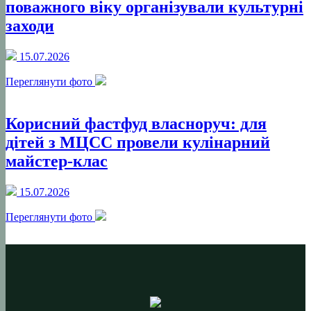
поважного віку організували культурні
заходи
15.07.2026
Переглянути фото
Корисний фастфуд власноруч: для
дітей з МЦСС провели кулінарний
майстер-клас
15.07.2026
Переглянути фото