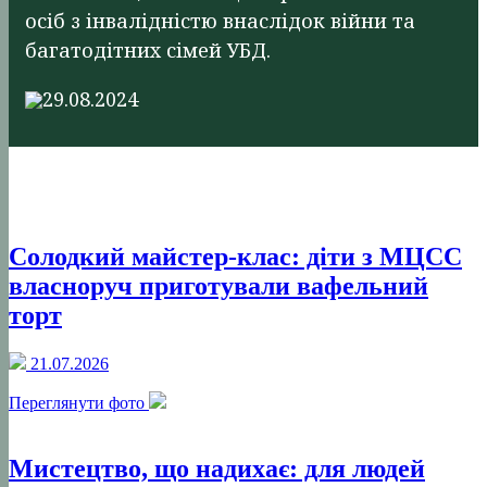
осіб з інвалідністю внаслідок війни та
багатодітних сімей УБД.
29.08.2024
Солодкий майстер-клас: діти з МЦСС
власноруч приготували вафельний
торт
21.07.2026
Переглянути фото
Мистецтво, що надихає: для людей